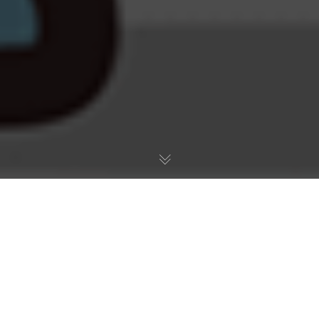
Zakaj pri nas uporabljamo
NEOSERV
:
Vrhunska izbira za hitro, varno in enostavno
delovanje